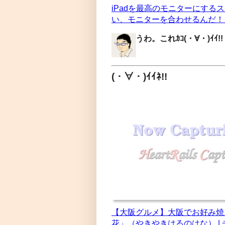
iPadを最高のモニターにする
い、モニターを合わせるんだ！ 
うわ。これｶｺ(・∀・)ｲｲ!!
(・∀・)ｲｲﾈ!!
【大阪グルメ】大阪でお好み焼
花」（やきやきはるのはな） |