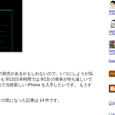
Hap
で G
Hap
で G
Hap
いた
Powe
ne の発売があるかもしれないので、いつにしようか悩
ペ
9/12(日本時間では 9/13) の発表が待ち遠しいで
すので当然新しい iPhone を入手したいです。 もうす
9-08 の気になった記事は 14 件です。