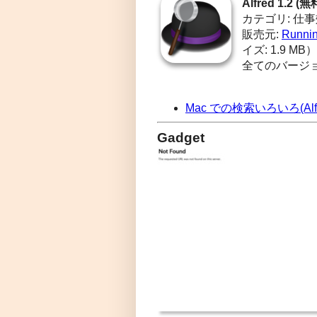
Alfred 1.2 (無
カテゴリ: 仕
販売元:
Runnin
イズ: 1.9 MB）
全てのバージ
Mac での検索いろいろ(Alfr
Gadget