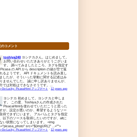
近のコメント
toshiya240
ヨシナカさん。はじめまして。
お問い合わせいただきありがとうございま
す。 調べてみましたところ、タグを指定す
Picasa の API から description の値が空で返
れるようです。 API ドキュメントを読み直し
ましたが、そういった挙動に関する記述はみ
りませんでした。 誠に申し訳ありませんが、
方では対処はできなさそうです。...
y-Go-Lucky: PicasaHtml アップデート
·
12 years ago
ヨシナカ
初めまして。ヨシナカと申しま
す。 この度、Toshiyaさんの作成された
PisacaHtmlを使わせていただこうと思った
すが、設定が悪いのか、希望するようなソー
取得できずにいます。 アルバムとタグを指定
、以下のソースを取得したいのですが、altに
ない状態になってしまいます。 <img
s="picasa_photo" src="${imgURL}" ...="">
y-Go-Lucky: PicasaHtml アップデート
·
12 years ago