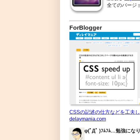
全てのバージ
ForBlogger
CSSの記述の仕方などを工夫し
delaymania.com
φ(ﾟДﾟ )ﾌﾑﾌﾑ…勉強に