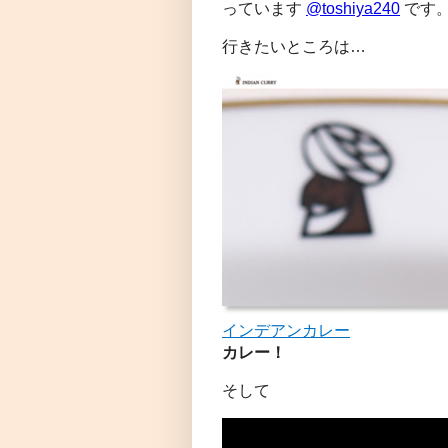
っています
@toshiya240
です
行きたいところは…
インデアンカレー
カレー！
そして