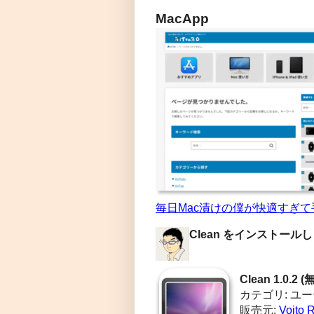
MacApp
毎日Mac漬けの僕が快適すぎて手放
Clean をインストール
Clean 1.0.2 (
カテゴリ: ユ
販売元:
Vojto R