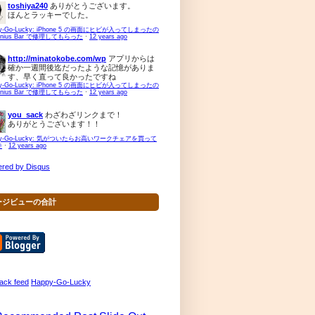
toshiya240
ありがとうございます。
ほんとラッキーでした。
py-Go-Lucky: iPhone 5 の画面にヒビが入ってしまったの
enius Bar で修理してもらった
·
12 years ago
http://minatokobe.com/wp
アプリからは
確か一週間後迄だったような記憶がありま
す、早く直って良かったですね
py-Go-Lucky: iPhone 5 の画面にヒビが入ってしまったの
enius Bar で修理してもらった
·
12 years ago
you_sack
わざわざリンクまで！
ありがとうございます！！
py-Go-Lucky: 気がついたらお高いワークチェアを買って
件
·
12 years ago
red by Disqus
ージビューの合計
Happy-Go-Lucky