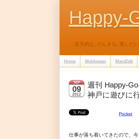
Happy-G
：楽天的な, のんきな, 運し
Home
Moblogger
MarsEdit
SEP
週刊 Happy-Go-
09
神戸に遊びに
2012
Pocket
仕事が落ち着いてきたので、今