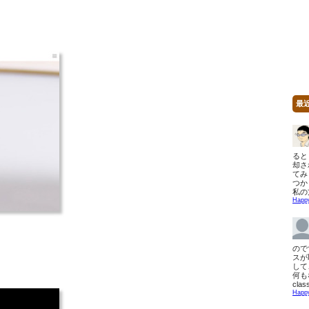
。
最
ると 
却さ
てみ
つか
私の
Happ
ので
スが
して
何も
clas
Happ