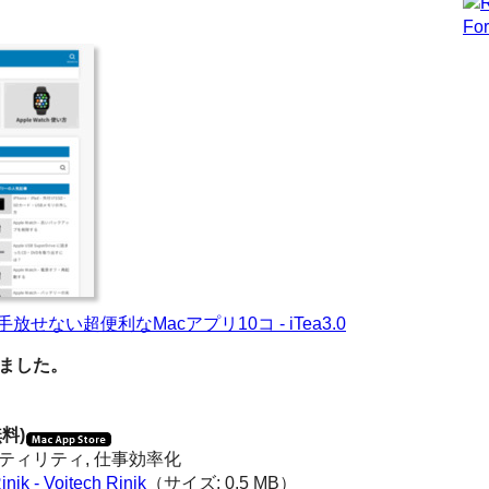
せない超便利なMacアプリ10コ - iTea3.0
しました。
無料)
ーティリティ, 仕事効率化
inik - Vojtech Rinik
（サイズ: 0.5 MB）