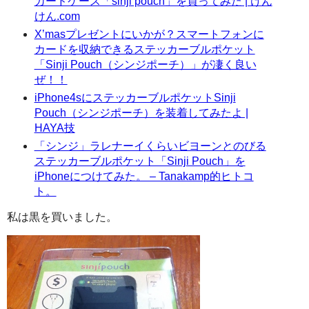
カードケース「sinji pouch」を買ってみた | けん
けん.com
X’masプレゼントにいかが？スマートフォンに
カードを収納できるステッカーブルポケット
「Sinji Pouch（シンジポーチ）」が凄く良い
ぜ！！
iPhone4sにステッカーブルポケットSinji
Pouch（シンジポーチ）を装着してみたよ |
HAYA技
「シンジ」ラレナーイくらいビヨーンとのびる
ステッカーブルポケット「Sinji Pouch」を
iPhoneにつけてみた。 – Tanakamp的ヒトコ
ト。
私は黒を買いました。