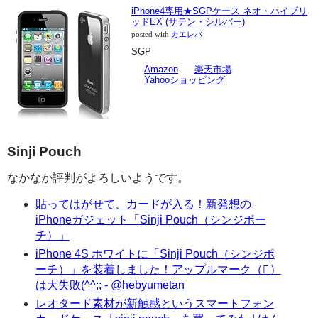
iPhone4専用★SGPケース ネオ・ハイブリ
ッドEX (サテン・シルバー)
posted with
カエレバ
SGP
Amazon
楽天市場
Yahooショッピング
Sinji Pouch
なかなか評判がよろしいようです。
貼ってはがせて、カードが入る！新発想の
iPhoneガジェット「Sinji Pouch（シンジポー
チ）」
iPhone 4S ホワイトに「Sinji Pouch（シンジポ
ーチ）」を装着しました！アップルマーク（）
は大失敗(^^;; - @hebyumetan
レオタード素材が新触感というスマートフォン