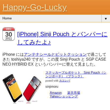
Happy-Go-Lucky
▼
DEC
30
[iPhone] Sinji Pouch とバンパーに
2011
してみたよ♪
iPhone には
アンテナシールとピットクッション
で過ごして
きた toshiya240 ですが、この度 Sinji Pouch と SGP CASE
NEO HYBRID EX というバンパーに替えて見ました。
ステッカーブルポケット Sinji Pouch（シ
ンジポーチ）（ブラック）
posted with
カエレバ
sinjimoru
Amazon
楽天市場
Yahooショッピング