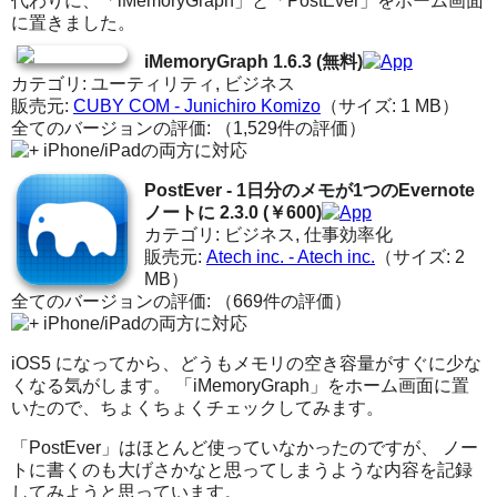
代わりに、「iMemoryGraph」と「PostEver」をホーム画面
に置きました。
iMemoryGraph 1.6.3 (無料)
カテゴリ: ユーティリティ, ビジネス
販売元:
CUBY COM - Junichiro Komizo
（サイズ: 1 MB）
全てのバージョンの評価:
（1,529件の評価）
iPhone/iPadの両方に対応
PostEver - 1日分のメモが1つのEvernote
ノートに 2.3.0 (￥600)
カテゴリ: ビジネス, 仕事効率化
販売元:
Atech inc. - Atech inc.
（サイズ: 2
MB）
全てのバージョンの評価:
（669件の評価）
iPhone/iPadの両方に対応
iOS5 になってから、どうもメモリの空き容量がすぐに少な
くなる気がします。 「iMemoryGraph」をホーム画面に置
いたので、ちょくちょくチェックしてみます。
「PostEver」はほとんど使っていなかったのですが、 ノー
トに書くのも大げさかなと思ってしまうような内容を記録
してみようと思っています。