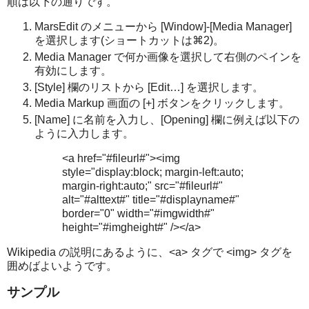
順は以下の通りです。
MarsEdit のメニューから [Window]-[Media Manager]
を選択します(ショートカットは⌘2)。
Media Manager で何か画像を選択して右側のペインを
有効にします。
[Style] 欄のリストから [Edit…] を選択します。
Media Markup 画面の [+] ボタンをクリックします。
[Name] に名前を入力し、[Opening] 欄に例えば以下の
ように入力します。
<a href="#fileurl#"><img
style="display:block; margin-left:auto;
margin-right:auto;" src="#fileurl#"
alt="#alttext#" title="#displayname#"
border="0" width="#imgwidth#"
height="#imgheight#" /></a>
Wikipedia の説明にあるように、<a> タグで <img> タグを
囲めばよいようです。
サンプル