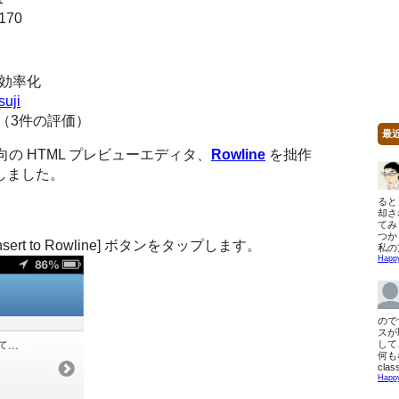
170
事効率化
suji
0（3件の評価）
最
の HTML プレビューエディタ、
Rowline
を拙作
しました。
ると 
却さ
てみ
つか
sert to Rowline] ボタンをタップします。
私の
Happ
ので
スが
して
何も
clas
Happ