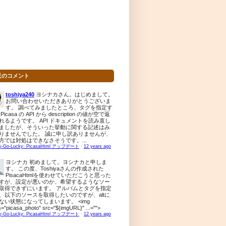
近のコメント
toshiya240
ヨシナカさん。はじめまして。
お問い合わせいただきありがとうございま
す。 調べてみましたところ、タグを指定す
Picasa の API から description の値が空で返
れるようです。 API ドキュメントを読み直し
ましたが、そういった挙動に関する記述はみ
りませんでした。 誠に申し訳ありませんが、
方では対処はできなさそうです。...
y-Go-Lucky: PicasaHtml アップデート
·
12 years ago
ヨシナカ
初めまして。ヨシナカと申しま
す。 この度、Toshiyaさんの作成された
PisacaHtmlを使わせていただこうと思った
すが、設定が悪いのか、希望するようなソー
取得できずにいます。 アルバムとタグを指定
、以下のソースを取得したいのですが、altに
ない状態になってしまいます。 <img
s="picasa_photo" src="${imgURL}" ...="">
y-Go-Lucky: PicasaHtml アップデート
·
12 years ago