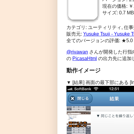
現在の価格: ￥
サイズ: 0.7 MB
カテゴリ: ユーティリティ, 仕
販売元:
Yusuke Tsuji - Yusuke T
全てのバージョンの評価: ★5.
@rivawan
さんが開発した行指向
の
PicasaHtml
の出力先に追加
動作イメージ
▼ [結果] 画面の最下部にある [In