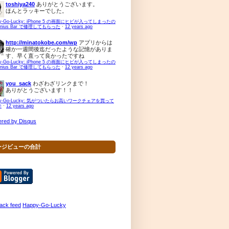
toshiya240
ありがとうございます。
ほんとラッキーでした。
py-Go-Lucky: iPhone 5 の画面にヒビが入ってしまったの
enius Bar で修理してもらった
·
12 years ago
http://minatokobe.com/wp
アプリからは
確か一週間後迄だったような記憶がありま
す、早く直って良かったですね
py-Go-Lucky: iPhone 5 の画面にヒビが入ってしまったの
enius Bar で修理してもらった
·
12 years ago
you_sack
わざわざリンクまで！
ありがとうございます！！
py-Go-Lucky: 気がついたらお高いワークチェアを買って
件
·
12 years ago
red by Disqus
ージビューの合計
Happy-Go-Lucky