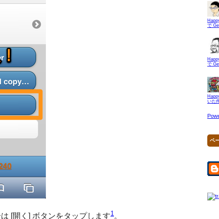
Hap
で G
Hap
で G
Hap
いた
Powe
ペ
1
 [開く] ボタンをタップします
。