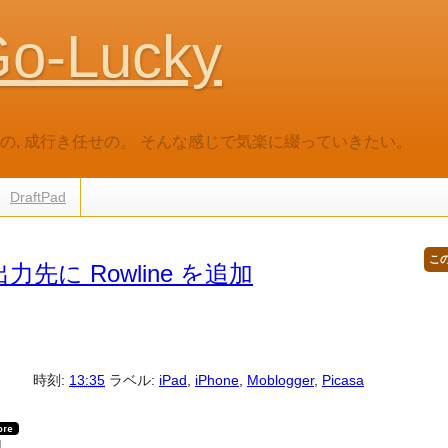
o-Lucky
だいの, 成行き任せの。 そんな感じで気楽に綴っていきたい。
DraftPad
こ
の出力先に Rowline を追加
時刻:
13:35
ラベル:
iPad
,
iPhone
,
Moblogger
,
Picasa
1