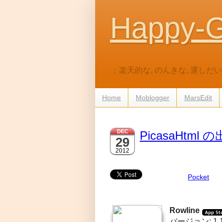
Happy-G
：楽天的な, のんきな, 運し
Home
Moblogger
MarsEdit
DEC
PicasaHtml 
29
2012
Pocket
Rowline
バージョン: 1.