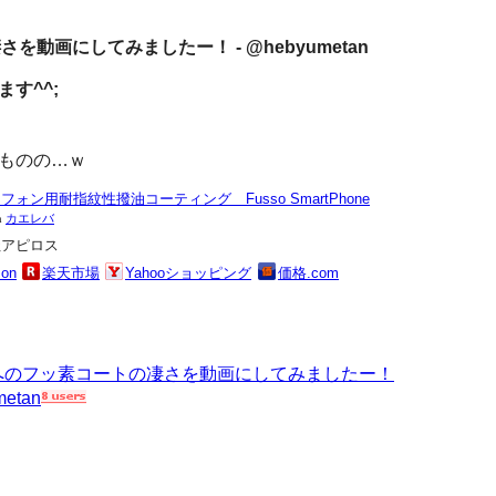
さを動画にしてみましたー！ - @hebyumetan
す^^;
ものの…ｗ
フォン用耐指紋性撥油コーティング Fusso SmartPhone
h
カエレバ
社アピロス
on
楽天市場
Yahooショッピング
価格.com
e 5へのフッ素コートの凄さを動画にしてみましたー！
metan