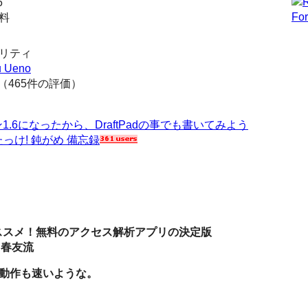
6
無料
ィリティ
u Ueno
（465件の評価）
1.6になったから、DraftPadの事でも書いてみよう
たっけ! 鈍がめ 備忘録
オススメ！無料のアクセス解析アプリの決定版
まら春友流
動作も速いような。