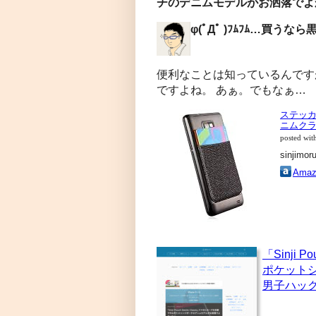
チのデニムモデルがお洒落でよか
φ(ﾟДﾟ )ﾌﾑﾌﾑ…買うな
便利なことは知っているんです
ですよね。 あぁ。でもなぁ…
ステッカー
ニムク
posted wit
sinjimor
Amaz
「Sinji 
ポケットシ
男子ハッ