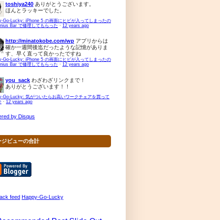
toshiya240
ありがとうございます。
ほんとラッキーでした。
py-Go-Lucky: iPhone 5 の画面にヒビが入ってしまったの
enius Bar で修理してもらった
·
12 years ago
http://minatokobe.com/wp
アプリからは
確か一週間後迄だったような記憶がありま
す、早く直って良かったですね
py-Go-Lucky: iPhone 5 の画面にヒビが入ってしまったの
enius Bar で修理してもらった
·
12 years ago
you_sack
わざわざリンクまで！
ありがとうございます！！
py-Go-Lucky: 気がついたらお高いワークチェアを買って
件
·
12 years ago
red by Disqus
ージビューの合計
Happy-Go-Lucky