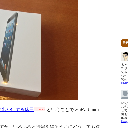
最
ると 
却さ
てみ
つか
私の
Happ
ので
スが
族とお出かけする休日
ということでｗ iPad mini
して
何も
clas
Happ
すが、いろいろと情報を得るうちにどうしても欲