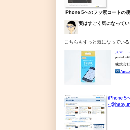
iPhone 5へのフッ素コートの凄
実はすごく気になっていま
こちらもずっと気になっている
スマート
posted wit
株式会
Amaz
iPhon
- @hebyu