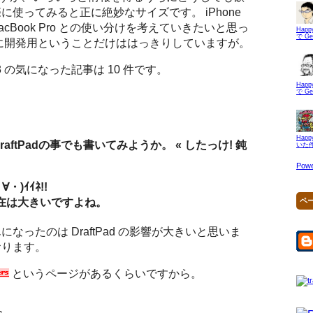
に使ってみると正に絶妙なサイズです。 iPhone
して MacBook Pro との使い分けを考えていきたいと思っ
Hap
で G
o は主に開発用ということだけははっきりしていますが。
1-03 の気になった記事は 10 件です。
Hap
で G
Hap
aftPadの事でも書いてみようか。 « したっけ! 鈍
いた
Powe
)ｲｲﾈ!!
ペ
 の存在は大きいですよね。
なったのは DraftPad の影響が大きいと思いま
おります。
というページがあるくらいですから。