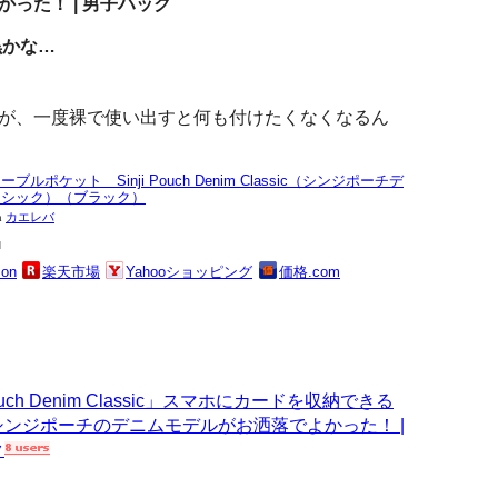
った！ | 男子ハック
ら黒かな…
が、一度裸で使い出すと何も付けたくなくなるん
ブルポケット Sinji Pouch Denim Classic（シンジポーチデ
ラシック）（ブラック）
h
カエレバ
u
on
楽天市場
Yahooショッピング
価格.com
Pouch Denim Classic」スマホにカードを収納できる
ンジポーチのデニムモデルがお洒落でよかった！ |
ク