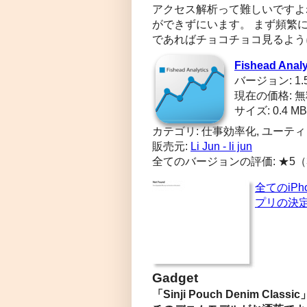
アクセス解析って難しいですよ
ができずにいます。 まず頻繁
であればチョコチョコ見るよう
Fishead Analy
バージョン: 1.5
現在の価格: 
サイズ: 0.4 MB
カテゴリ: 仕事効率化, ユーテ
販売元:
Li Jun - li jun
全てのバージョンの評価: ★5
全てのiP
プリの決定版「
Gadget
「Sinji Pouch Denim