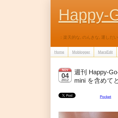
Happy-G
：楽天的な, のんきな, 運し
Home
Moblogger
MarsEdit
NOV
週刊 Happy-Go-Lu
04
mini を含
2012
Pocket