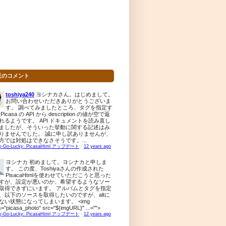
近のコメント
toshiya240
ヨシナカさん。はじめまして。
お問い合わせいただきありがとうございま
す。 調べてみましたところ、タグを指定す
Picasa の API から description の値が空で返
れるようです。 API ドキュメントを読み直し
ましたが、そういった挙動に関する記述はみ
りませんでした。 誠に申し訳ありませんが、
方では対処はできなさそうです。...
y-Go-Lucky: PicasaHtml アップデート
·
12 years ago
ヨシナカ
初めまして。ヨシナカと申しま
す。 この度、Toshiyaさんの作成された
PisacaHtmlを使わせていただこうと思った
すが、設定が悪いのか、希望するようなソー
取得できずにいます。 アルバムとタグを指定
、以下のソースを取得したいのですが、altに
ない状態になってしまいます。 <img
s="picasa_photo" src="${imgURL}" ...="">
y-Go-Lucky: PicasaHtml アップデート
·
12 years ago