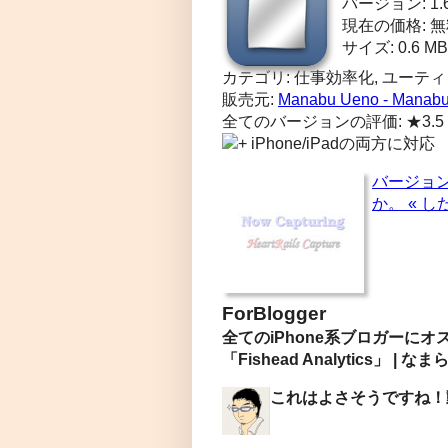
バージョン: 1.
現在の価格: 
サイズ: 0.6 MB
カテゴリ: 仕事効率化, ユーテ
販売元:
Manabu Ueno - Manab
全てのバージョンの評価: ★3.5
iPhone/iPadの両方に対応
バージョン
か。 « し
ForBlogger
全てのiPhone系ブロガーに
「Fishead Analytics」 | な
これはよさそうですね！