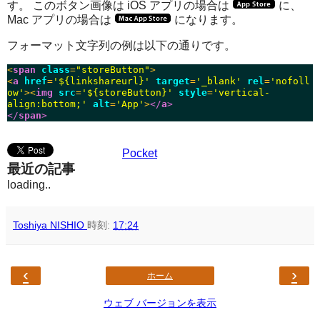
す。 このボタン画像は iOS アプリの場合は
に、
Mac アプリの場合は
になります。
フォーマット文字列の例は以下の通りです。
<
span
class
=
"storeButton"
>
<
a
href
=
'${linkshareurl}'
target
=
'_blank'
rel
=
'nofoll
ow'
><
img
src
=
'${storeButton}'
style
=
'vertical-
align:bottom;'
alt
=
'App'
>
</
a
>
</
span
>
Pocket
最近の記事
loading..
Toshiya NISHIO
時刻:
17:24
‹
›
ホーム
ウェブ バージョンを表示